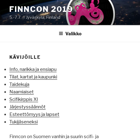
Siirry
FINNCON 2019
sisältöön
5.-7.7. // Jyväskylä, Finland
Valikko
KÄVIJÖILLE
Info, narikka ja ensiapu
Tilat, kartat ja kaupunki
Taidekuja
Naamiaiset
Scifikirppis XI
Järjestyssäännöt
Esteettömyys ja lapset
Tukijäseneksi
Finncon on Suomen vanhin ja suurin scifi- ja