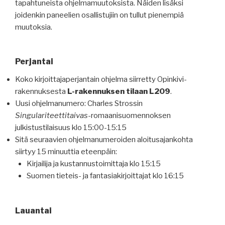
tapahtuneista ohjelmamuutoksista. Näiden lisäksi
joidenkin paneelien osallistujiin on tullut pienempiä
muutoksia.
Perjantai
Koko kirjoittajaperjantain ohjelma siirretty Opinkivi-
rakennuksesta
L-rakennuksen tilaan L209
.
Uusi ohjelmanumero: Charles Strossin
Singulariteettitaivas
-romaanisuomennoksen
julkistustilaisuus klo 15:00-15:15
Sitä seuraavien ohjelmanumeroiden aloitusajankohta
siirtyy 15 minuuttia eteenpäin:
Kirjailija ja kustannustoimittaja klo 15:15
Suomen tieteis- ja fantasiakirjoittajat klo 16:15
Lauantai