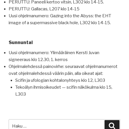
PERUTTU: Paneeli kertoo vitsin, L302 klo 14-15.
PERUTTU: Gallacas, L207 klo 14-15
Uusi ohjelmanumero: Gazing into the Abyss: the EHT
image of a supermassive black hole, L302 klo 14-15.
Sunnuntai
Uusi ohjelmanumero: Ylimääräinen Kersti Juvan
signeeraus klo 12.30, 1. kerros
Ohjelmalehdessä painovirhe: seuraavat ohjelmanumerot
ovat ohjelmalehdessä väärin päin, alla oikeat ajat:
Scifin ja ufologian kohtalonyhteys klo 12, L303
Tekoälyn ihmisoikeudet — scifin näkökulma klo 15,
L303
Etsi:
Haku