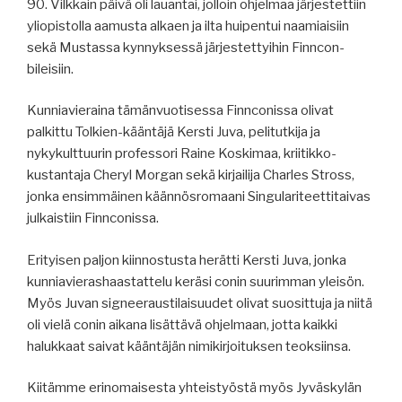
90. Vilkkain päivä oli lauantai, jolloin ohjelmaa järjestettiin
yliopistolla aamusta alkaen ja ilta huipentui naamiaisiin
sekä Mustassa kynnyksessä järjestettyihin Finncon-
bileisiin.
Kunniavieraina tämänvuotisessa Finnconissa olivat
palkittu Tolkien-kääntäjä Kersti Juva, pelitutkija ja
nykykulttuurin professori Raine Koskimaa, kriitikko-
kustantaja Cheryl Morgan sekä kirjailija Charles Stross,
jonka ensimmäinen käännösromaani Singulariteettitaivas
julkaistiin Finnconissa.
Erityisen paljon kiinnostusta herätti Kersti Juva, jonka
kunniavierashaastattelu keräsi conin suurimman yleisön.
Myös Juvan signeeraustilaisuudet olivat suosittuja ja niitä
oli vielä conin aikana lisättävä ohjelmaan, jotta kaikki
halukkaat saivat kääntäjän nimikirjoituksen teoksiinsa.
Kiitämme erinomaisesta yhteistyöstä myös Jyväskylän