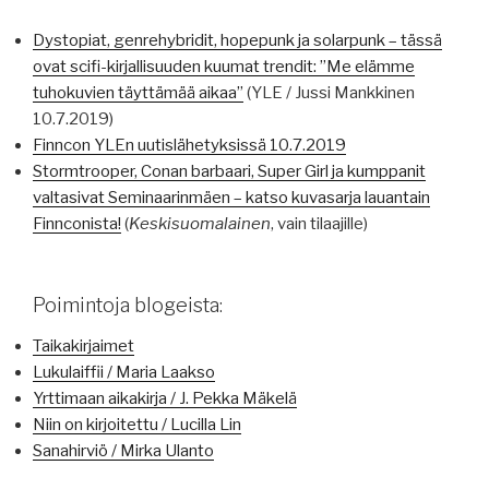
Dystopiat, genrehybridit, hopepunk ja solarpunk – tässä
ovat scifi-kirjallisuuden kuumat trendit: ”Me elämme
tuhokuvien täyttämää aikaa”
(YLE / Jussi Mankkinen
10.7.2019)
Finncon YLEn uutislähetyksissä 10.7.2019
Stormtrooper, Conan barbaari, Super Girl ja kumppanit
valtasivat Seminaarinmäen – katso kuvasarja lauantain
Finnconista!
(
Keskisuomalainen
, vain tilaajille)
Poimintoja blogeista:
Taikakirjaimet
Lukulaiffii / Maria Laakso
Yrttimaan aikakirja / J. Pekka Mäkelä
Niin on kirjoitettu / Lucilla Lin
Sanahirviö / Mirka Ulanto