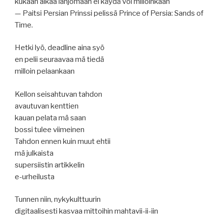
kukaan aikaa lahjomaan ei käydä voi milloinkaan
— Paitsi Persian Prinssi pelissä Prince of Persia: Sands of
Time.
Hetki lyö, deadline aina syö
en pelii seuraavaa mä tiedä
milloin pelaankaan
Kellon seisahtuvan tahdon
avautuvan kenttien
kauan pelata mä saan
bossi tulee viimeinen
Tahdon ennen kuin muut ehtii
mä julkaista
supersiistin artikkelin
e-urheilusta
Tunnen niin, nykykulttuurin
digitaalisesti kasvaa mittoihin mahtavii-ii-iin