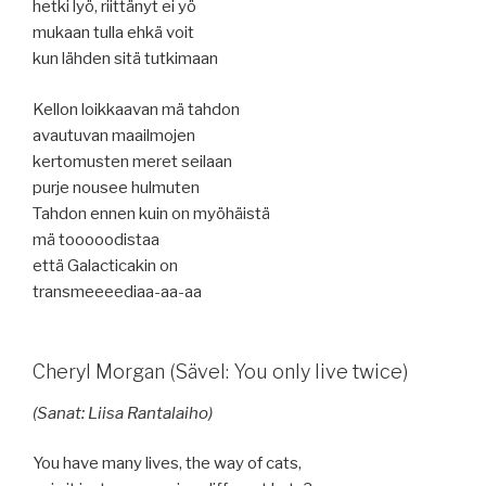
hetki lyö, riittänyt ei yö
mukaan tulla ehkä voit
kun lähden sitä tutkimaan
Kellon loikkaavan mä tahdon
avautuvan maailmojen
kertomusten meret seilaan
purje nousee hulmuten
Tahdon ennen kuin on myöhäistä
mä tooooodistaa
että Galacticakin on
transmeeeediaa-aa-aa
Cheryl Morgan (Sävel: You only live twice)
(Sanat: Liisa Rantalaiho)
You have many lives, the way of cats,