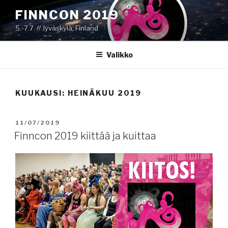
Siirry
FINNCON 2019
sisältöön
5.-7.7. // Jyväskylä, Finland
Valikko
KUUKAUSI:
HEINÄKUU 2019
JULKAISTU
11/07/2019
Finncon 2019 kiittää ja kuittaa