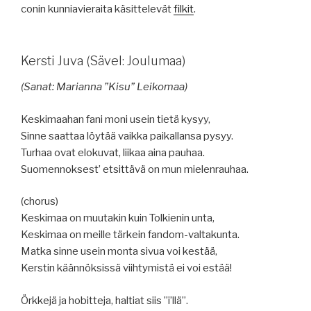
conin kunniavieraita käsittelevät
filkit
.
Kersti Juva (Sävel: Joulumaa)
(Sanat: Marianna ”Kisu” Leikomaa)
Keskimaahan fani moni usein tietä kysyy,
Sinne saattaa löytää vaikka paikallansa pysyy.
Turhaa ovat elokuvat, liikaa aina pauhaa.
Suomennoksest’ etsittävä on mun mielenrauhaa.
(chorus)
Keskimaa on muutakin kuin Tolkienin unta,
Keskimaa on meille tärkein fandom-valtakunta.
Matka sinne usein monta sivua voi kestää,
Kerstin käännöksissä viihtymistä ei voi estää!
Örkkejä ja hobitteja, haltiat siis ”i’llä”.