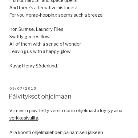
Humor, hard SF and space opera,
And there’s alternative histories!
For you genre-hopping seems such a breeze!
Iron Sunrise, Laundry Files
Swiftly genres flow!
All of them with a sense of wonder
Leaving us with a happy glow!
Kuva: Henry Söderlund.
JULKAISTU
05/07/2019
Päivitykset ohjelmaan
Viimeisin päivitetty versio conin ohjelmasta löytyy aina
verkkosivuilta
.
Alla koonti ohjelmalehden painamisen jälkeen