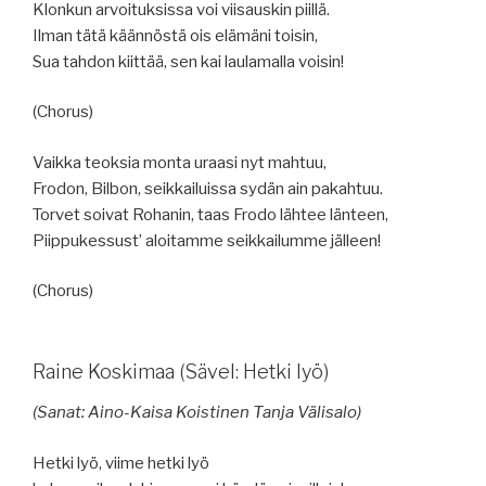
Klonkun arvoituksissa voi viisauskin piillä.
Ilman tätä käännöstä ois elämäni toisin,
Sua tahdon kiittää, sen kai laulamalla voisin!
(Chorus)
Vaikka teoksia monta uraasi nyt mahtuu,
Frodon, Bilbon, seikkailuissa sydän ain pakahtuu.
Torvet soivat Rohanin, taas Frodo lähtee länteen,
Piippukessust’ aloitamme seikkailumme jälleen!
(Chorus)
Raine Koskimaa (Sävel: Hetki lyö)
(Sanat: Aino-Kaisa Koistinen Tanja Välisalo)
Hetki lyö, viime hetki lyö