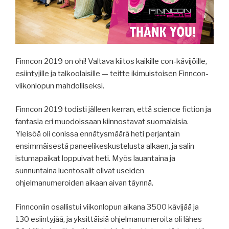
Finncon 2019 on ohi! Valtava kiitos kaikille con-kävijöille,
esiintyjille ja talkoolaisille — teitte ikimuistoisen Finncon-
viikonlopun mahdolliseksi.
Finncon 2019 todisti jälleen kerran, että science fiction ja
fantasia eri muodoissaan kiinnostavat suomalaisia.
Yleisöä oli conissa ennätysmäärä heti perjantain
ensimmäisestä paneelikeskustelusta alkaen, ja salin
istumapaikat loppuivat heti. Myös lauantaina ja
sunnuntaina luentosalit olivat useiden
ohjelmanumeroiden aikaan aivan täynnä.
Finnconiin osallistui viikonlopun aikana 3500 kävijää ja
130 esiintyjää, ja yksittäisiä ohjelmanumeroita oli lähes