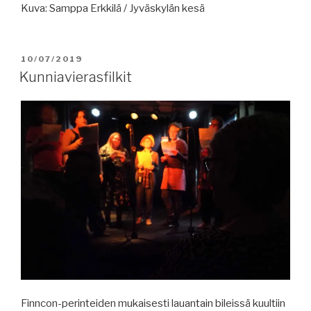
Kuva: Samppa Erkkilä / Jyväskylän kesä
JULKAISTU
10/07/2019
Kunniavierasfilkit
Finncon-perinteiden mukaisesti lauantain bileissä kuultiin