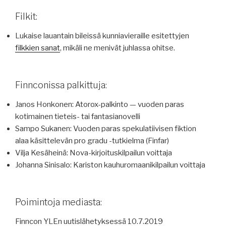
Filkit:
Lukaise lauantain bileissä kunniavieraille esitettyjen
filkkien sanat
, mikäli ne menivät juhlassa ohitse.
Finnconissa palkittuja:
Janos Honkonen: Atorox-palkinto — vuoden paras
kotimainen tieteis- tai fantasianovelli
Sampo Sukanen: Vuoden paras spekulatiivisen fiktion
alaa käsittelevän pro gradu -tutkielma (Finfar)
Vilja Kesäheinä: Nova-kirjoituskilpailun voittaja
Johanna Sinisalo: Kariston kauhuromaanikilpailun voittaja
Poimintoja mediasta:
Finncon YLEn uutislähetyksessä 10.7.2019