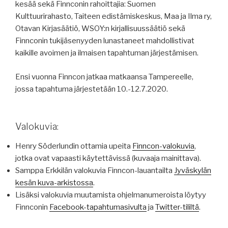
kesää sekä Finnconin rahoittajia: Suomen
Kulttuurirahasto, Taiteen edistämiskeskus, Maa ja Ilma ry,
Otavan Kirjasäätiö, WSOY:n kirjallisuussäätiö sekä
Finnconin tukijäsenyyden lunastaneet mahdollistivat
kaikille avoimen ja ilmaisen tapahtuman järjestämisen.
Ensi vuonna Finncon jatkaa matkaansa Tampereelle,
jossa tapahtuma järjestetään 10.-12.7.2020.
Valokuvia:
Henry Söderlundin ottamia upeita
Finncon-valokuvia
,
jotka ovat vapaasti käytettävissä (kuvaaja mainittava).
Samppa Erkkilän valokuvia Finncon-lauantailta
Jyväskylän
kesän kuva-arkistossa
.
Lisäksi valokuvia muutamista ohjelmanumeroista löytyy
Finnconin
Facebook-tapahtumasivulta
ja
Twitter-tililtä
.