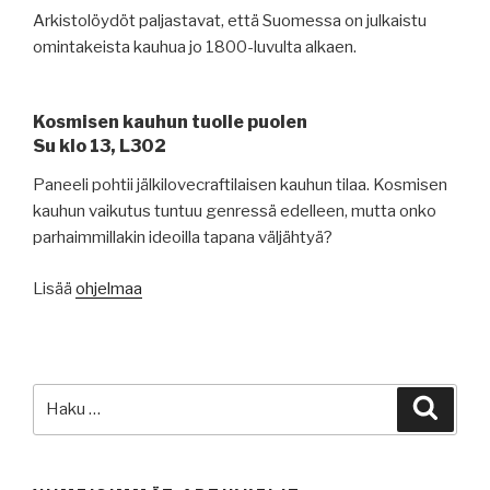
Arkistolöydöt paljastavat, että Suomessa on julkaistu
omintakeista kauhua jo 1800-luvulta alkaen.
Kosmisen kauhun tuolle puolen
Su klo 13, L302
Paneeli pohtii jälkilovecraftilaisen kauhun tilaa. Kosmisen
kauhun vaikutus tuntuu genressä edelleen, mutta onko
parhaimmillakin ideoilla tapana väljähtyä?
Lisää
ohjelmaa
Etsi:
Haku