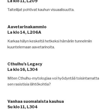
La klo 11, L209
Taiteilijat pohtivat kauhun visuaalisuutta.
Aavetarinakammio
La klo 14, L206A
Karkaa hälyn keskeltä hetkeksi hämäriin tunnelmiin
kuuntelemaan aavetarinoita.
Cthulhu’s Legacy
La klo 16, L304
Miten Cthulhu-mytologiaa voi hyödyntää toisintamatta
sen rasistisia lähtökohtia?
Vanhaa suomalaista kauhua
Su klo 11, L304