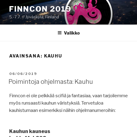
Siirry
FINNCON 2019
sisältöön
5.-7.7. // Jyväskylä, Finland
Valikko
AVAINSANA:
KAUHU
JULKAISTU
06/06/2019
Poimintoja ohjelmasta: Kauhu
Finncon ei ole pelkkää scifiä ja fantasiaa, vaan tarjoilemme
myös runsaasti kauhun väristyksiä. Tervetuloa
kauhistumaan esimerkiksi näihin ohjelmanumeroihin:
Kauhun kauneus