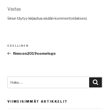
Vastaa
Sinun täytyy
kirjautua sisään
kommentoidaksesi.
Artikkelien
Edellinen
EDELLINEN
selaus
artikkeli
finncon2019somelogo
Etsi:
Haku
VIIMEISIMMÄT ARTIKKELIT